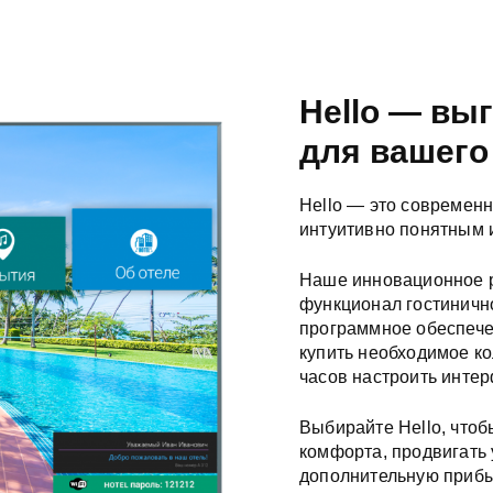
Hello — вы
для вашего
Hello — это современ
интуитивно понятным 
Наше инновационное р
функционал гостинично
программное обеспече
купить необходимое ко
часов настроить интер
Выбирайте Hello, чтоб
комфорта, продвигать 
дополнительную прибы